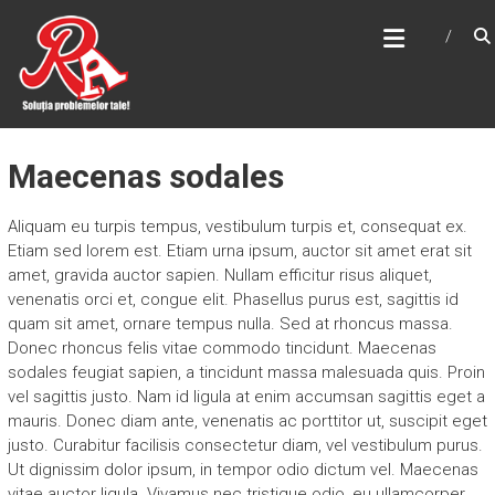
Skip
PSIHOLOGIE RUS SI
to
ASOCIATII
content
Solutia problemelor tale
Maecenas sodales
Aliquam eu turpis tempus, vestibulum turpis et, consequat ex.
Etiam sed lorem est. Etiam urna ipsum, auctor sit amet erat sit
amet, gravida auctor sapien. Nullam efficitur risus aliquet,
venenatis orci et, congue elit. Phasellus purus est, sagittis id
quam sit amet, ornare tempus nulla. Sed at rhoncus massa.
Donec rhoncus felis vitae commodo tincidunt. Maecenas
sodales feugiat sapien, a tincidunt massa malesuada quis. Proin
vel sagittis justo. Nam id ligula at enim accumsan sagittis eget a
mauris. Donec diam ante, venenatis ac porttitor ut, suscipit eget
justo. Curabitur facilisis consectetur diam, vel vestibulum purus.
Ut dignissim dolor ipsum, in tempor odio dictum vel. Maecenas
vitae auctor ligula. Vivamus nec tristique odio, eu ullamcorper